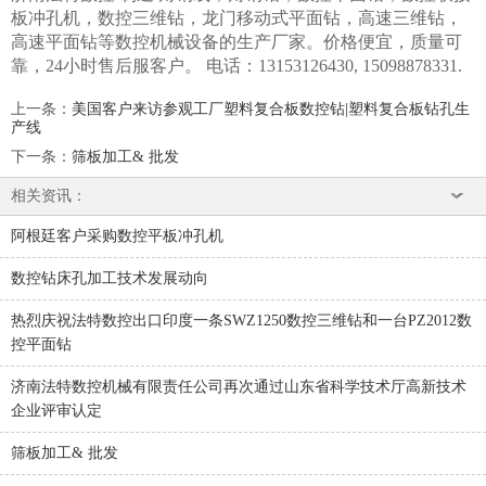
板冲孔机，数控三维钻，龙门移动式平面钻，高速三维钻，
高速平面钻等数控机械设备的生产厂家。价格便宜，质量可
靠，24小时售后服客户。 电话：13153126430, 15098878331.
上一条
：
美国客户来访参观工厂塑料复合板数控钻|塑料复合板钻孔生
产线
下一条
：
筛板加工& 批发
相关资讯：
阿根廷客户采购数控平板冲孔机
数控钻床孔加工技术发展动向
热烈庆祝法特数控出口印度一条SWZ1250数控三维钻和一台PZ2012数
控平面钻
济南法特数控机械有限责任公司再次通过山东省科学技术厅高新技术
企业评审认定
筛板加工& 批发